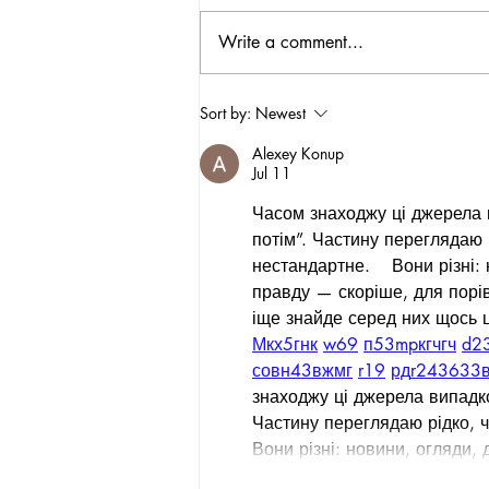
Write a comment...
HEALTHJOX FESTIVAL GOES
Sort by:
Newest
INTERNATIONAL – ANTIGUA &
Alexey Konup
BARBUDA, WEST INDIES
Jul 11
Часом знаходжу ці джерела ви
потім”. Частину переглядаю
нестандартне.    Вони різні:
правду — скоріше, для порі
іще знайде серед них щось ц
М
к
х
5
г
нк
w69
п
53
mp
кг
чг
ч
d2
с
о
вн
43
вж
мг
r19
рд
r24
36
33
знаходжу ці джерела випадков
Частину переглядаю рідко, 
Вони різні: новини, огляди,