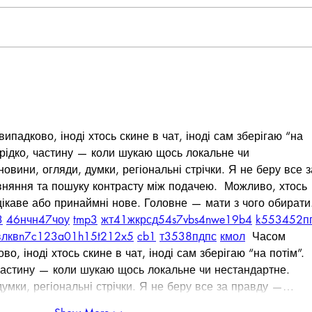
HealthJox Festival - Brooklyn,
HEAL
"Favorite Ladies Tournament" with
SPOR
NYC Rapper - "Diany Dior"!
17 I
падково, іноді хтось скине в чат, іноді сам зберігаю “на 
 рідко, частину — коли шукаю щось локальне чи 
 новини, огляди, думки, регіональні стрічки. Я не беру все з
вняння та пошуку контрасту між подачею.  Можливо, хтось 
ікаве або принаймні нове. Головне — мати з чого обирати.
3
46
н
чн
47
чо
у
tmp3
жт
41
ж
кр
сд
54
s7
vb
s4
nw
e19
b4
k55
34
52
п
вл
кв
n7
c123
a01
h15
t21
2x5
cb1
т
35
38
пд
пс
км
ол
  Часом 
о, іноді хтось скине в чат, іноді сам зберігаю “на потім”. 
частину — коли шукаю щось локальне чи нестандартне.    
 думки, регіональні стрічки. Я не беру все за правду —…