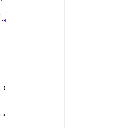
  
п
кн
ся 