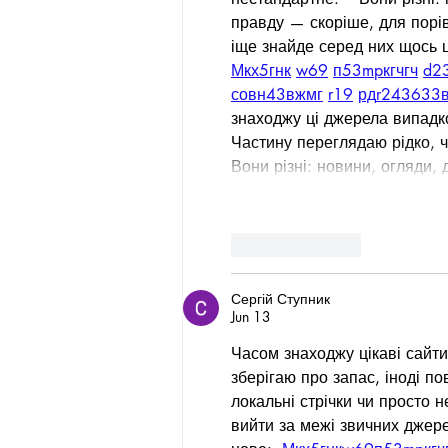
правду — скоріше, для порі
іще знайде серед них щось ц
М
к
х
5
г
нк
w69
п
53
mp
кг
чг
ч
d2
с
о
вн
43
вж
мг
r19
рд
r24
36
33
знаходжу ці джерела випадков
Частину переглядаю рідко, 
Вони різні: новини, огляди,
Like
Reply
Сергій Ступник
Jun 13
Часом знаходжу цікаві сайти
зберігаю про запас, іноді по
локальні стрічки чи просто н
вийти за межі звичних джер