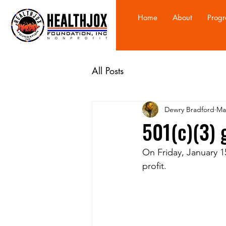
Home
About
Prog
All Posts
Dewry Bradford
Ma
501(c)(3) 
On Friday, January 15
profit.