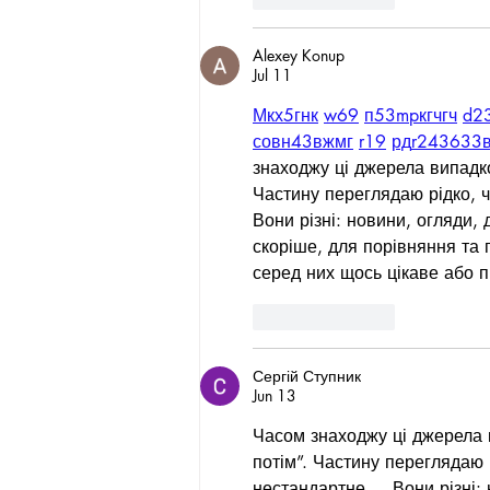
Alexey Konup
Jul 11
М
к
х
5
г
нк
w69
п
53
mp
кг
чг
ч
d2
с
о
вн
43
вж
мг
r19
рд
r24
36
33
знаходжу ці джерела випадков
Частину переглядаю рідко, 
Вони різні: новини, огляди, 
скоріше, для порівняння та 
серед них щось цікаве або п
Like
Reply
Сергій Ступник
Jun 13
Часом знаходжу ці джерела ви
потім”. Частину переглядаю
нестандартне.    Вони різні: