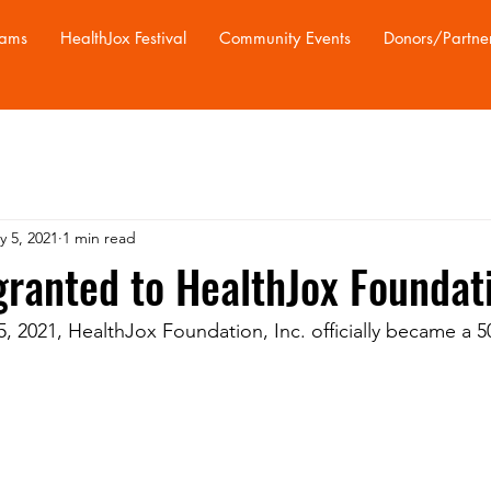
rams
HealthJox Festival
Community Events
Donors/Partne
y 5, 2021
1 min read
granted to HealthJox Foundati
, 2021, HealthJox Foundation, Inc. officially became a 50