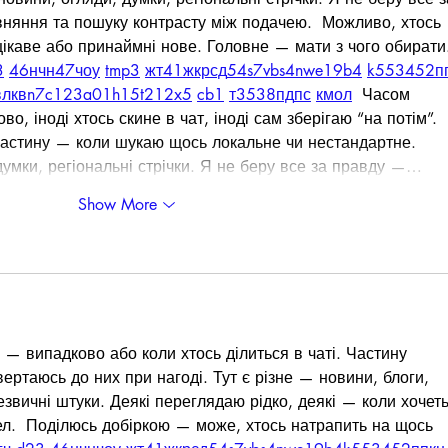
вняння та пошуку контрасту між подачею.  Можливо, хтось 
ікаве або принаймні нове. Головне — мати з чого обирати.
3
46
н
чн
47
чо
у
tmp3
жт
41
ж
кр
сд
54
s7
vb
s4
nw
e19
b4
k55
34
52
п
вл
кв
n7
c123
a01
h15
t21
2x5
cb1
т
35
38
пд
пс
км
ол
  Часом 
о, іноді хтось скине в чат, іноді сам зберігаю “на потім”. 
частину — коли шукаю щось локальне чи нестандартне.    
 думки, регіональні стрічки. Я не беру все за правду —…
Show More
 — випадково або коли хтось ділиться в чаті. Частину 
вертаюсь до них при нагоді. Тут є різне — новини, блоги, 
езвичні штуки. Деякі переглядаю рідко, деякі — коли хочеть
ел.  Поділюсь добіркою — може, хтось натрапить на щось 