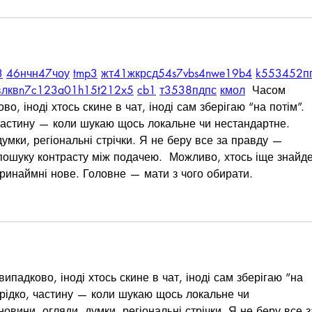
3
46
н
чн
47
чо
у
tmp3
жт
41
ж
кр
сд
54
s7
vb
s4
nw
e19
b4
k55
34
52
п
вл
кв
n7
c123
a01
h15
t21
2x5
cb1
т
35
38
пд
пс
км
ол
  Часом 
о, іноді хтось скине в чат, іноді сам зберігаю “на потім”. 
частину — коли шукаю щось локальне чи нестандартне.    
думки, регіональні стрічки. Я не беру все за правду — 
пошуку контрасту між подачею.  Можливо, хтось іще знайде
ринаймні нове. Головне — мати з чого обирати. 
падково, іноді хтось скине в чат, іноді сам зберігаю “на 
 рідко, частину — коли шукаю щось локальне чи 
 новини, огляди, думки, регіональні стрічки. Я не беру все з