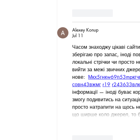
Like
Reply
Alexey Konup
Jul 11
Часом знаходжу цікаві сайти
зберігаю про запас, іноді по
локальні стрічки чи просто н
вийти за межі звичних джер
нове:  
М
к
х
5
г
нк
w69
п
53
mp
кг
ч
с
о
вн
43
вж
мг
r19
r24
36
33
вл
інформації — іноді буває ко
змогу подивитись на ситуаці
просто натрапити на щось не
що ширше коло джерел, то б
Like
Reply