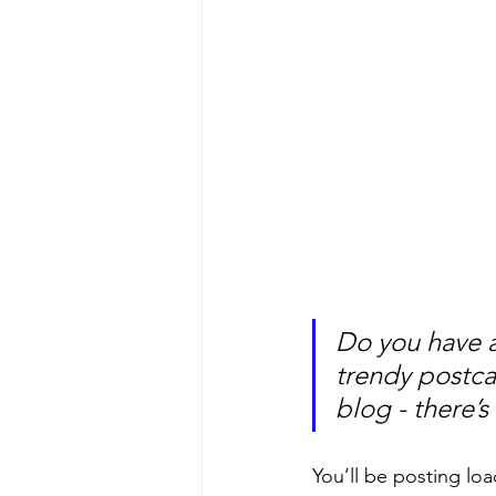
Do you have a
trendy postcar
blog - there’s
You’ll be posting lo