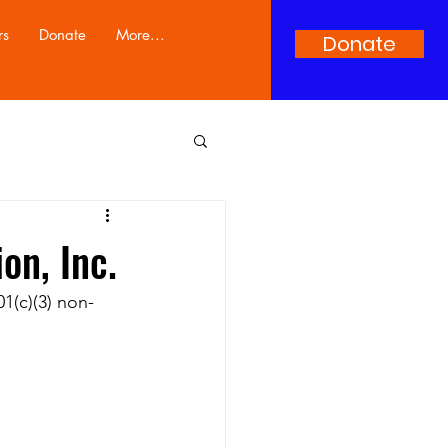
rs
Donate
More...
Donate
on, Inc.
1(c)(3) non-