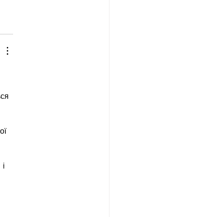
ся 
ої 
і 