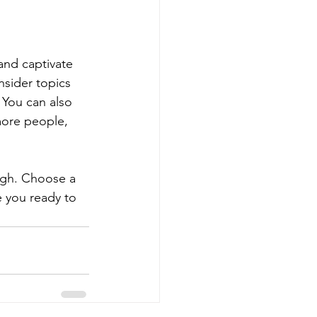
 and captivate 
sider topics 
 You can also 
more people, 
ough. Choose a 
 you ready to 