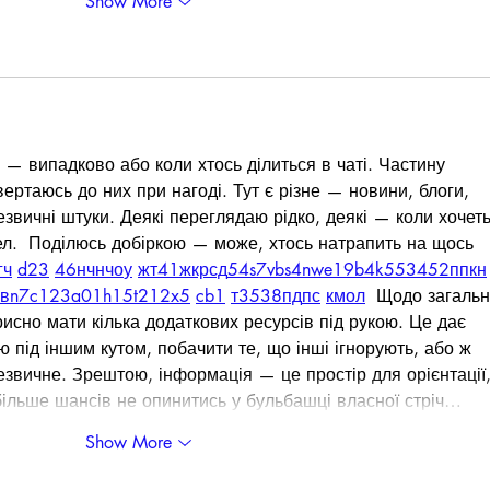
Show More
 — випадково або коли хтось ділиться в чаті. Частину 
вертаюсь до них при нагоді. Тут є різне — новини, блоги, 
езвичні штуки. Деякі переглядаю рідко, деякі — коли хочеть
ел.  Поділюсь добіркою — може, хтось натрапить на щось 
г
ч
d23
46
н
чн
чо
у
жт
41
ж
кр
сд
54
s7
vb
s4
nw
e19
b4
k55
34
52
пп
кн
кв
n7
c123
a01
h15
t21
2x5
cb1
т
35
38
пд
пс
км
ол
  Щодо загальн
рисно мати кілька додаткових ресурсів під рукою. Це дає 
ю під іншим кутом, побачити те, що інші ігнорують, або ж 
звичне. Зрештою, інформація — це простір для орієнтації, 
ільше шансів не опинитись у бульбашці власної стріч…
Show More